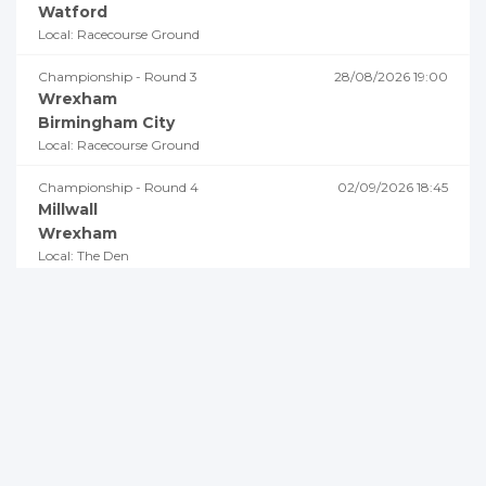
e
Watford
P
Local: Racecourse Ground
o
Championship - Round 3
28/08/2026 19:00
Wrexham
s
Birmingham City
t
Local: Racecourse Ground
Championship - Round 4
02/09/2026 18:45
Millwall
Wrexham
Local: The Den
Championship - Round 5
05/09/2026 19:00
Swansea City
Wrexham
Local: Swansea.com Stadium
Championship - Round 6
08/09/2026 18:45
Wrexham
Burnley
Local: Racecourse Ground