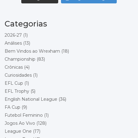
Championship - Round 19
05/12/2026 15:00
Norwich City
Wrexham
Categorias
Local: Carrow Road
2026-27
(1)
Championship - Round 20
08/12/2026 19:45
Wrexham
Análises
(13)
Charlton Athletic
Bem Vindos ao Wrexham
(18)
Local: Racecourse Ground
Championship
(83)
Championship - Round 21
11/12/2026 20:00
Crônicas
(4)
Bolton Wanderers
Curiosidades
(1)
Wrexham
EFL Cup
(1)
Local: Toughsheet Community Stadium
EFL Trophy
(5)
Championship - Round 22
19/12/2026 15:00
English National League
(36)
Wrexham
FA Cup
(9)
Queens Park Rangers
Futebol Feminino
(1)
Local: Racecourse Ground
Jogos Ao Vivo
(128)
Championship - Round 23
26/12/2026 15:00
League One
(17)
Stoke City