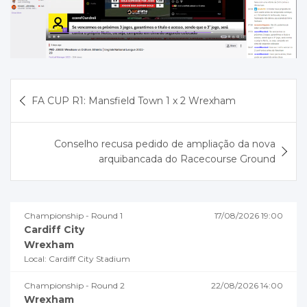
N
FA CUP R1: Mansfield Town 1 x 2 Wrexham
a
v
Conselho recusa pedido de ampliação da nova
e
arquibancada do Racecourse Ground
g
a
Championship - Round 1
17/08/2026 19:00
ç
Cardiff City
ã
Wrexham
Local: Cardiff City Stadium
o
d
Championship - Round 2
22/08/2026 14:00
Wrexham