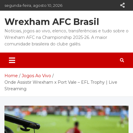
S
segunda-feira, agosto 10, 2026
k
i
Wrexham AFC Brasil
p
t
Notícias, jogos ao vivo, elenco, transferências e tudo sobre o
o
Wrexham AFC na Championship 2025-26. A maior
c
comunidade brasileira do clube galês.
o
n
t
e
n
Home
Jogos Ao Vivo
t
Onde Assistir Wrexham x Port Vale – EFL Trophy | Live
Streaming