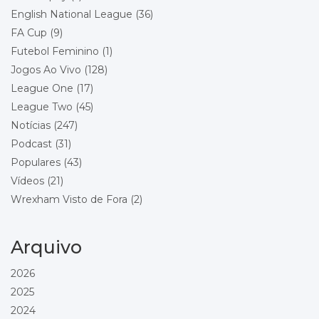
Local: Racecourse Ground
English National League
(36)
FA Cup
(9)
Championship - Round 23
26/12/2026 15:00
Futebol Feminino
(1)
Stoke City
Wrexham
Jogos Ao Vivo
(128)
Local: Bet365 Stadium
League One
(17)
League Two
(45)
Championship - Round 24
29/12/2026 18:00
Wrexham
Notícias
(247)
Blackburn Rovers
Podcast
(31)
Local: Racecourse Ground
Populares
(43)
Vídeos
(21)
Championship - Round 25
01/01/2027 15:00
Wrexham
Wrexham Visto de Fora
(2)
Bolton Wanderers
Local: Racecourse Ground
Arquivo
Championship - Round 26
16/01/2027 15:00
Preston North End
2026
Wrexham
2025
Local: Deepdale
2024