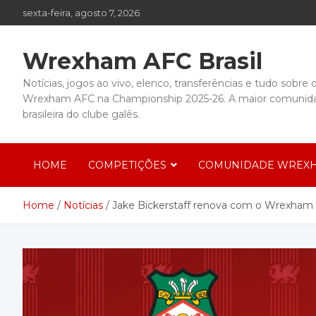
Skip
sexta-feira, agosto 7, 2026
to
content
Wrexham AFC Brasil
Notícias, jogos ao vivo, elenco, transferências e tudo sobre 
Wrexham AFC na Championship 2025-26. A maior comunid
brasileira do clube galês.
HOME
COMPETIÇÕES
COMUNIDADE WREXH
Home
Notícias
Jake Bickerstaff renova com o Wrexham