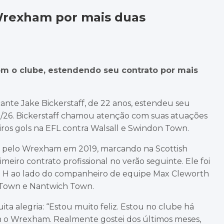
Wrexham por mais duas
m o clube, estendendo seu contrato por mais
te Jake Bickerstaff, de 22 anos, estendeu seu
5/26. Bickerstaff chamou atenção com suas atuações
eiros gols na EFL contra Walsall e Swindon Town.
eia pelo Wrexham em 2019, marcando na Scottish
meiro contrato profissional no verão seguinte. Ele foi
on H ao lado do companheiro de equipe Max Cleworth
Town e Nantwich Town.
ita alegria: “Estou muito feliz. Estou no clube há
 o Wrexham. Realmente gostei dos últimos meses,