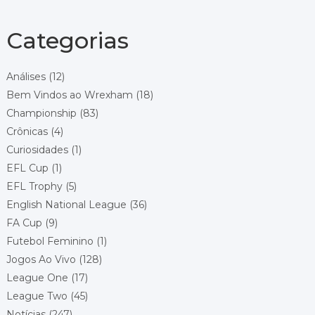
Local: Pride Park
Championship - Round 10
13/10/2026 18:45
Categorias
Wrexham
West Bromwich Albion
Local: Racecourse Ground
Análises
(12)
Bem Vindos ao Wrexham
(18)
Championship - Round 11
17/10/2026 14:00
Championship
(83)
Wrexham
Crônicas
(4)
Preston North End
Local: Racecourse Ground
Curiosidades
(1)
EFL Cup
(1)
Championship - Round 12
24/10/2026 14:00
EFL Trophy
(5)
Blackburn Rovers
Wrexham
English National League
(36)
Local: Ewood Park
FA Cup
(9)
Futebol Feminino
(1)
Championship - Round 13
30/10/2026 20:00
Jogos Ao Vivo
(128)
Sheffield United
Wrexham
League One
(17)
Local: Bramall Lane
League Two
(45)
Notícias
(247)