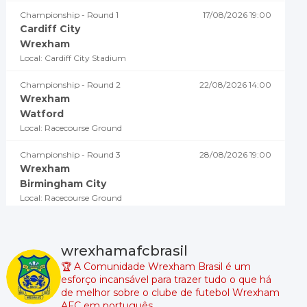
Championship - Round 1
17/08/2026 19:00
Cardiff City
Wrexham
Local: Cardiff City Stadium
Championship - Round 2
22/08/2026 14:00
Wrexham
Watford
Local: Racecourse Ground
Championship - Round 3
28/08/2026 19:00
Wrexham
Birmingham City
Local: Racecourse Ground
Championship - Round 4
02/09/2026 18:45
Millwall
wrexhamafcbrasil
Wrexham
🏆 A Comunidade Wrexham Brasil é um
Local: The Den
esforço incansável para trazer tudo o que há
de melhor sobre o clube de futebol Wrexham
Championship - Round 5
05/09/2026 19:00
AFC em português.