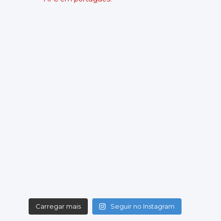
Swansea City
Wrexham
Local: Swansea.com Stadium
Championship - Round 6
08/09/2026 18:45
Wrexham
Burnley
Local: Racecourse Ground
Championship - Round 7
11/09/2026 19:00
West Ham United
Wrexham
Local: London Stadium
Championship - Round 8
19/09/2026 14:00
Wrexham
Southampton
Local: Racecourse Ground
Championship - Round 9
10/10/2026 14:00
Derby County
Carregar mais
Seguir no Instagram
Wrexham