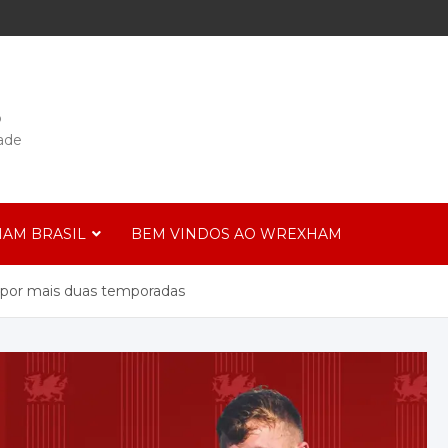
o
ade
AM BRASIL
BEM VINDOS AO WREXHAM
 por mais duas temporadas