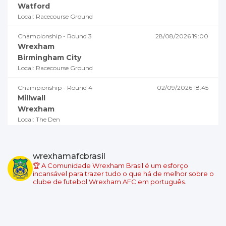
Watford
Local: Racecourse Ground
Championship - Round 3
28/08/2026 19:00
Wrexham
Birmingham City
Local: Racecourse Ground
Championship - Round 4
02/09/2026 18:45
Millwall
Wrexham
Local: The Den
Championship - Round 5
05/09/2026 19:00
Swansea City
wrexhamafcbrasil
Wrexham
🏆 A Comunidade Wrexham Brasil é um esforço
Local: Swansea.com Stadium
incansável para trazer tudo o que há de melhor sobre o
clube de futebol Wrexham AFC em português.
Championship - Round 6
08/09/2026 18:45
Wrexham
Burnley
Local: Racecourse Ground