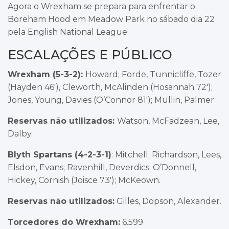
Agora o Wrexham se prepara para enfrentar o
Boreham Hood em Meadow Park no sábado dia 22
pela English National League.
ESCALAÇÕES E PÚBLICO
Wrexham (5-3-2):
Howard; Forde, Tunnicliffe, Tozer
(Hayden 46′), Cleworth, McAlinden (Hosannah 72′);
Jones, Young, Davies (O’Connor 81′); Mullin, Palmer
Reservas não utilizados:
Watson, McFadzean, Lee,
Dalby.
Blyth Spartans (4-2-3-1)
: Mitchell; Richardson, Lees,
Elsdon, Evans; Ravenhill, Deverdics; O’Donnell,
Hickey, Cornish (Joisce 73′); McKeown.
Reservas não utilizados:
Gilles, Dopson, Alexander.
Torcedores do Wrexham:
6.599