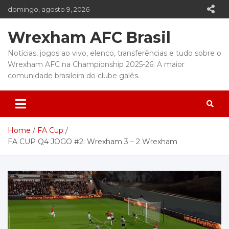
Skip
domingo, agosto 9, 2026
to
content
Wrexham AFC Brasil
Notícias, jogos ao vivo, elenco, transferências e tudo sobre o
Wrexham AFC na Championship 2025-26. A maior
comunidade brasileira do clube galês.
Home
FA Cup
FA CUP Q4 JOGO #2: Wrexham 3 – 2 Wrexham