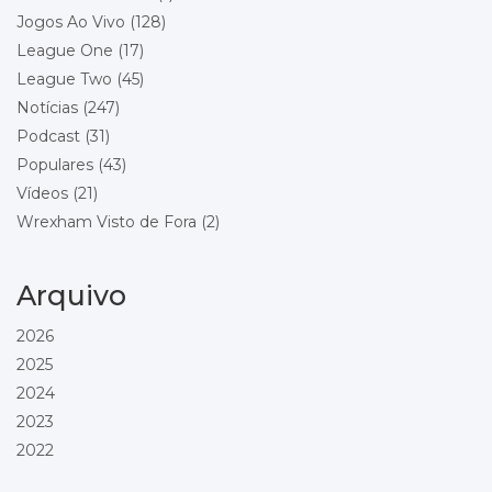
Wrexham
Jogos Ao Vivo
(128)
Local: Bet365 Stadium
League One
(17)
League Two
(45)
Championship - Round 24
29/12/2026 18:00
Wrexham
Notícias
(247)
Blackburn Rovers
Podcast
(31)
Local: Racecourse Ground
Populares
(43)
Vídeos
(21)
Championship - Round 25
01/01/2027 15:00
Wrexham
Wrexham Visto de Fora
(2)
Bolton Wanderers
Local: Racecourse Ground
Arquivo
Championship - Round 26
16/01/2027 15:00
Preston North End
2026
Wrexham
2025
Local: Deepdale
2024
Championship - Round 27
23/01/2027 15:00
2023
Wrexham
2022
Sheffield United
Local: Racecourse Ground