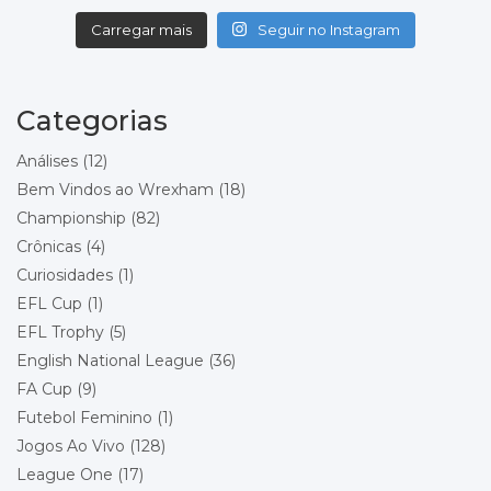
Local: Carrow Road
Carregar mais
Seguir no Instagram
Championship - Round 20
08/12/2026 19:45
Wrexham
Charlton Athletic
Categorias
Local: Racecourse Ground
Análises
(12)
Championship - Round 21
11/12/2026 20:00
Bem Vindos ao Wrexham
(18)
Bolton Wanderers
Championship
(82)
Wrexham
Local: Toughsheet Community Stadium
Crônicas
(4)
Curiosidades
(1)
Championship - Round 22
19/12/2026 15:00
EFL Cup
(1)
Wrexham
Queens Park Rangers
EFL Trophy
(5)
Local: Racecourse Ground
English National League
(36)
FA Cup
(9)
Championship - Round 23
26/12/2026 15:00
Futebol Feminino
(1)
Stoke City
Wrexham
Jogos Ao Vivo
(128)
Local: Bet365 Stadium
League One
(17)