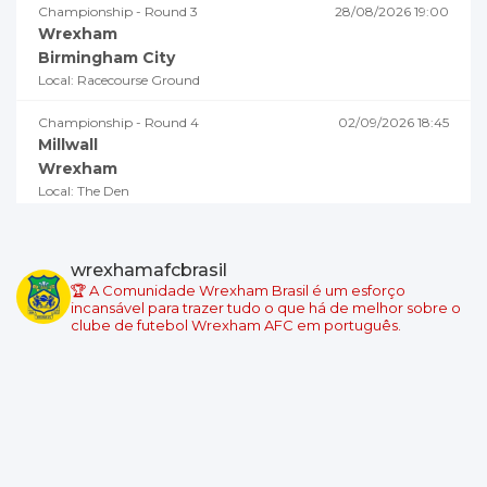
Championship - Round 3
28/08/2026 19:00
Wrexham
Birmingham City
Local: Racecourse Ground
Championship - Round 4
02/09/2026 18:45
Millwall
Wrexham
Local: The Den
Championship - Round 5
05/09/2026 19:00
Swansea City
wrexhamafcbrasil
Wrexham
🏆 A Comunidade Wrexham Brasil é um esforço
Local: Swansea.com Stadium
incansável para trazer tudo o que há de melhor sobre o
clube de futebol Wrexham AFC em português.
Championship - Round 6
08/09/2026 18:45
Wrexham
Burnley
Local: Racecourse Ground
Championship - Round 7
11/09/2026 19:00
West Ham United