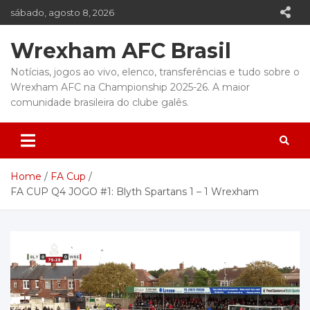
Skip
sábado, agosto 8, 2026
to
content
Wrexham AFC Brasil
Notícias, jogos ao vivo, elenco, transferências e tudo sobre o
Wrexham AFC na Championship 2025-26. A maior
comunidade brasileira do clube galês.
Home
FA Cup
FA CUP Q4 JOGO #1: Blyth Spartans 1 – 1 Wrexham