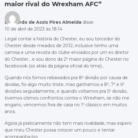
maior rival do Wrexham AFC
”
Leonardo de Assis Pires Almeida
disse:
10 de abril de 2023 às 18:14
Legal contar a história do Chester, eu sou torcedor do
Chester desde meados de 2012, inclusive tenho uma
camisa e uma revista do clube enviados por um ex diretor
do Chester….e sou dono da 2ª maior página do Chester no
faceboook (só atrás da página oficial do time)…
Quando nós fomos rebaixados pra 8ª divisão por causa de
dividas, foi algo muito triste, mas ganhamos a 8ª, 7ª e 6ª
divisões seguidamente, e quando voltamos pra 5ª divisão,
tivemos otimos confrontos contra o Wrexham, se não me
engano, vencemos fora de casa no 1º clássico em muitos
anos.
Agora já praticamente não tem mais rivalidade, mas espero
que meu Chester possa crescer um pouco e tentar
acompanha-los