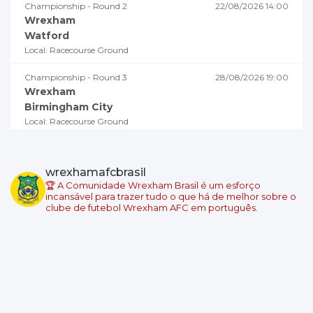
Championship - Round 2
22/08/2026 14:00
Wrexham
Watford
Local: Racecourse Ground
Championship - Round 3
28/08/2026 19:00
Wrexham
Birmingham City
Local: Racecourse Ground
Championship - Round 4
02/09/2026 18:45
Millwall
wrexhamafcbrasil
Wrexham
🏆 A Comunidade Wrexham Brasil é um esforço
Local: The Den
incansável para trazer tudo o que há de melhor sobre o
clube de futebol Wrexham AFC em português.
Championship - Round 5
05/09/2026 19:00
Swansea City
Wrexham
Local: Swansea.com Stadium
Championship - Round 6
08/09/2026 18:45
Wrexham