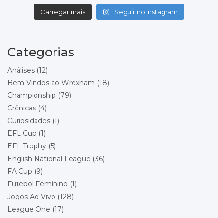
Local: Racecourse Ground
Carregar mais
Seguir no Instagram
Championship - Round 19
05/12/2026 15:00
Norwich City
Wrexham
Categorias
Local: Carrow Road
Análises
(12)
Championship - Round 20
08/12/2026 19:45
Bem Vindos ao Wrexham
(18)
Wrexham
Championship
(79)
Charlton Athletic
Local: Racecourse Ground
Crônicas
(4)
Curiosidades
(1)
Championship - Round 21
11/12/2026 20:00
EFL Cup
(1)
Bolton Wanderers
Wrexham
EFL Trophy
(5)
Local: Toughsheet Community Stadium
English National League
(36)
FA Cup
(9)
Championship - Round 22
19/12/2026 15:00
Futebol Feminino
(1)
Wrexham
Queens Park Rangers
Jogos Ao Vivo
(128)
Local: Racecourse Ground
League One
(17)