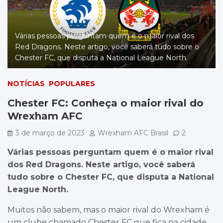
Várias pessoas perguntam quem é o maior rival dos
Red Dragons. Neste artigo, você saberá tudo sobre o
Chester FC, que disputa a National League North.
NOTÍCIAS
POPULARES
Chester FC: Conheça o maior rival do
Wrexham AFC
3 de março de 2023
Wrexham AFC Brasil
2
Várias pessoas perguntam quem é o maior rival
dos Red Dragons. Neste artigo, você saberá
tudo sobre o Chester FC, que disputa a National
League North.
Muitos não sabem, mas o maior rival do Wrexham é
um clube chamado Chester FC que fica na cidade