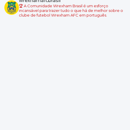
wrexhamafcbrasil
Wrexham
🏆 A Comunidade Wrexham Brasil é um esforço
Local: Swansea.com Stadium
incansável para trazer tudo o que há de melhor sobre o
clube de futebol Wrexham AFC em português.
Championship - Round 6
08/09/2026 18:45
Wrexham
Burnley
Local: Racecourse Ground
Championship - Round 7
11/09/2026 19:00
West Ham United
Wrexham
Local: London Stadium
Championship - Round 8
19/09/2026 14:00
Wrexham
Southampton
Local: Racecourse Ground
Championship - Round 9
10/10/2026 14:00
Derby County
Wrexham
Local: Pride Park