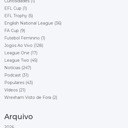
Curiosidades
(1)
Championship - Round 22
19/12/2026 15:00
EFL Cup
(1)
Wrexham
Queens Park Rangers
EFL Trophy
(5)
Local: Racecourse Ground
English National League
(36)
FA Cup
(9)
Championship - Round 23
26/12/2026 15:00
Futebol Feminino
(1)
Stoke City
Wrexham
Jogos Ao Vivo
(128)
Local: Bet365 Stadium
League One
(17)
League Two
(45)
Championship - Round 24
29/12/2026 18:00
Wrexham
Notícias
(247)
Blackburn Rovers
Podcast
(31)
Local: Racecourse Ground
Populares
(43)
Vídeos
(21)
Championship - Round 25
01/01/2027 15:00
Wrexham
Wrexham Visto de Fora
(2)
Bolton Wanderers
Local: Racecourse Ground
Arquivo
Championship - Round 26
16/01/2027 15:00
Preston North End
2026