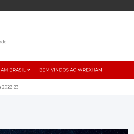
o
ade
AM BRASIL
BEM VINDOS AO WREXHAM
 2022-23