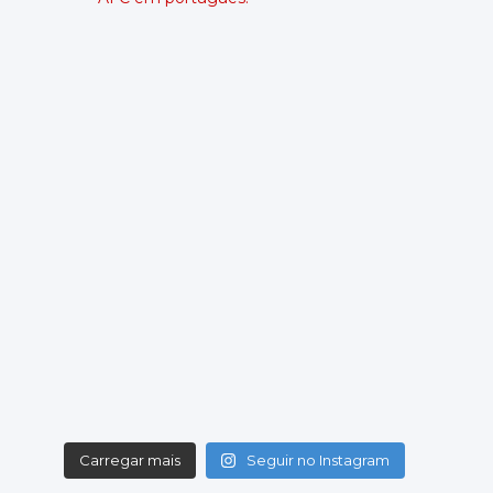
Swansea City
Wrexham
Local: Swansea.com Stadium
Championship - Round 6
08/09/2026 18:45
Wrexham
Burnley
Local: Racecourse Ground
Championship - Round 7
11/09/2026 19:00
West Ham United
Wrexham
Local: London Stadium
Championship - Round 8
19/09/2026 14:00
Wrexham
Southampton
Local: Racecourse Ground
Championship - Round 9
10/10/2026 14:00
Derby County
Carregar mais
Seguir no Instagram
Wrexham