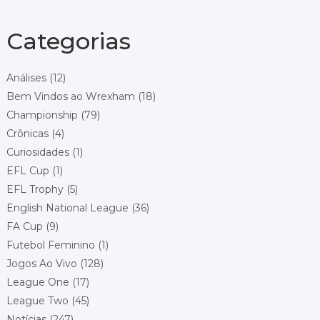
Local: Pride Park
Championship - Round 10
13/10/2026 18:45
Categorias
Wrexham
West Bromwich Albion
Local: Racecourse Ground
Análises
(12)
Bem Vindos ao Wrexham
(18)
Championship - Round 11
17/10/2026 14:00
Championship
(79)
Wrexham
Crônicas
(4)
Preston North End
Local: Racecourse Ground
Curiosidades
(1)
EFL Cup
(1)
Championship - Round 12
24/10/2026 14:00
EFL Trophy
(5)
Blackburn Rovers
Wrexham
English National League
(36)
Local: Ewood Park
FA Cup
(9)
Futebol Feminino
(1)
Championship - Round 13
30/10/2026 20:00
Jogos Ao Vivo
(128)
Sheffield United
Wrexham
League One
(17)
Local: Bramall Lane
League Two
(45)
Notícias
(247)