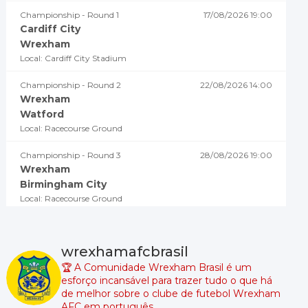
Championship - Round 1
17/08/2026 19:00
Cardiff City
Wrexham
Local: Cardiff City Stadium
Championship - Round 2
22/08/2026 14:00
Wrexham
Watford
Local: Racecourse Ground
Championship - Round 3
28/08/2026 19:00
Wrexham
Birmingham City
Local: Racecourse Ground
Championship - Round 4
02/09/2026 18:45
Millwall
wrexhamafcbrasil
Wrexham
🏆 A Comunidade Wrexham Brasil é um
Local: The Den
esforço incansável para trazer tudo o que há
de melhor sobre o clube de futebol Wrexham
Championship - Round 5
05/09/2026 19:00
AFC em português.