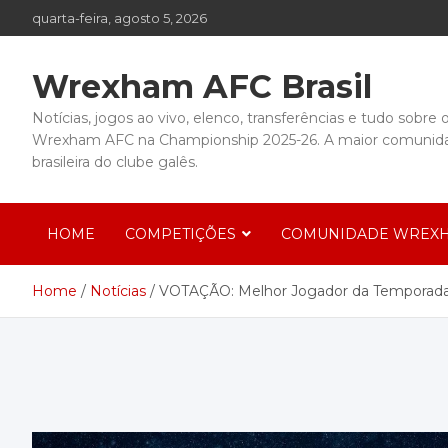
Skip
quarta-feira, agosto 5, 2026
to
content
Wrexham AFC Brasil
Notícias, jogos ao vivo, elenco, transferências e tudo sobre 
Wrexham AFC na Championship 2025-26. A maior comunid
brasileira do clube galês.
HOME
COMPETIÇÕES
COMUNIDADE WREXH
Home
Notícias
VOTAÇÃO: Melhor Jogador da Temporada