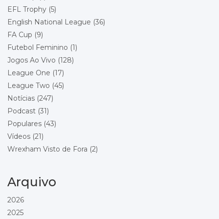
Wrexham
EFL Trophy
(5)
Local: Toughsheet Community Stadium
English National League
(36)
FA Cup
(9)
Championship - Round 22
19/12/2026 15:00
Futebol Feminino
(1)
Wrexham
Queens Park Rangers
Jogos Ao Vivo
(128)
Local: Racecourse Ground
League One
(17)
League Two
(45)
Championship - Round 23
26/12/2026 15:00
Stoke City
Notícias
(247)
Wrexham
Podcast
(31)
Local: Bet365 Stadium
Populares
(43)
Vídeos
(21)
Championship - Round 24
29/12/2026 18:00
Wrexham
Wrexham Visto de Fora
(2)
Blackburn Rovers
Local: Racecourse Ground
Arquivo
Championship - Round 25
01/01/2027 15:00
Wrexham
2026
Bolton Wanderers
2025
Local: Racecourse Ground