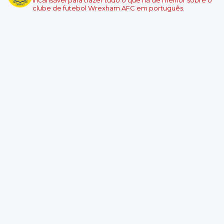
clube de futebol Wrexham AFC em português.
Championship - Round 5
05/09/2026 19:00
Swansea City
Wrexham
Local: Swansea.com Stadium
Championship - Round 6
08/09/2026 18:45
Wrexham
Burnley
Local: Racecourse Ground
Championship - Round 7
11/09/2026 19:00
West Ham United
Wrexham
Local: London Stadium
Championship - Round 8
19/09/2026 14:00
Wrexham
Southampton
Local: Racecourse Ground
Championship - Round 9
10/10/2026 14:00