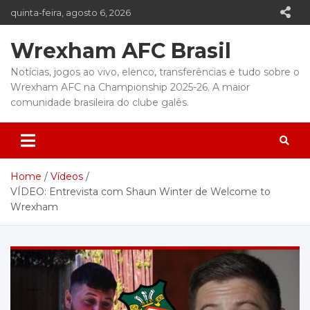
Skip
quinta-feira, agosto 6, 2026
to
content
Wrexham AFC Brasil
Notícias, jogos ao vivo, elenco, transferências e tudo sobre o
Wrexham AFC na Championship 2025-26. A maior
comunidade brasileira do clube galês.
Home
Vídeos
VÍDEO: Entrevista com Shaun Winter de Welcome to
Wrexham