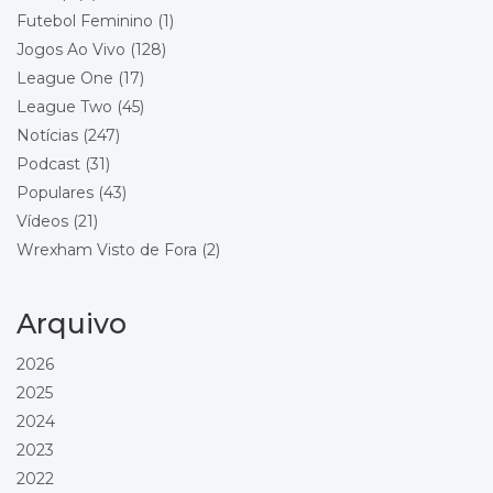
Futebol Feminino
(1)
Stoke City
Wrexham
Jogos Ao Vivo
(128)
Local: Bet365 Stadium
League One
(17)
League Two
(45)
Championship - Round 24
29/12/2026 18:00
Wrexham
Notícias
(247)
Blackburn Rovers
Podcast
(31)
Local: Racecourse Ground
Populares
(43)
Vídeos
(21)
Championship - Round 25
01/01/2027 15:00
Wrexham
Wrexham Visto de Fora
(2)
Bolton Wanderers
Local: Racecourse Ground
Arquivo
Championship - Round 26
16/01/2027 15:00
Preston North End
2026
Wrexham
2025
Local: Deepdale
2024
Championship - Round 27
23/01/2027 15:00
2023
Wrexham
2022