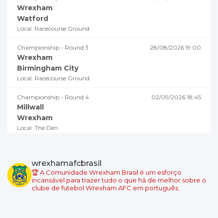
Wrexham
Watford
Local: Racecourse Ground
Championship - Round 3
28/08/2026 19:00
Wrexham
Birmingham City
Local: Racecourse Ground
Championship - Round 4
02/09/2026 18:45
Millwall
Wrexham
Local: The Den
Championship - Round 5
05/09/2026 19:00
Swansea City
wrexhamafcbrasil
Wrexham
🏆 A Comunidade Wrexham Brasil é um esforço
Local: Swansea.com Stadium
incansável para trazer tudo o que há de melhor sobre o
clube de futebol Wrexham AFC em português.
Championship - Round 6
08/09/2026 18:45
Wrexham
Burnley