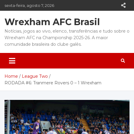
Skip
sexta-feira, agosto 7, 2026
to
content
Wrexham AFC Brasil
Notícias, jogos ao vivo, elenco, transferências e tudo sobre o
Wrexham AFC na Championship 2025-26. A maior
comunidade brasileira do clube galês.
Home
League Two
RODADA #6: Tranmere Rovers 0 – 1 Wrexham