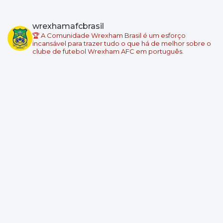
Championship - Round 5
05/09/2026 19:00
Swansea City
wrexhamafcbrasil
Wrexham
🏆 A Comunidade Wrexham Brasil é um esforço
Local: Swansea.com Stadium
incansável para trazer tudo o que há de melhor sobre o
clube de futebol Wrexham AFC em português.
Championship - Round 6
08/09/2026 18:45
Wrexham
Burnley
Local: Racecourse Ground
Championship - Round 7
11/09/2026 19:00
West Ham United
Wrexham
Local: London Stadium
Championship - Round 8
19/09/2026 14:00
Wrexham
Southampton
Local: Racecourse Ground
Championship - Round 9
10/10/2026 14:00
Derby County