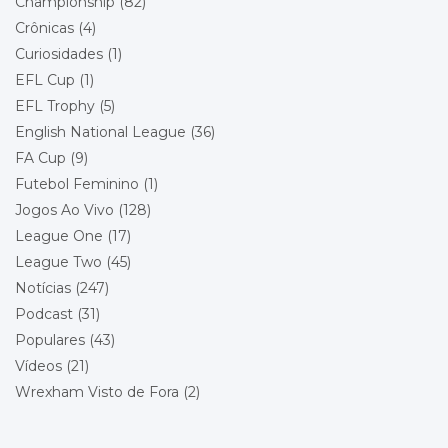
Championship
(82)
Wrexham
Local: Toughsheet Community Stadium
Crônicas
(4)
Curiosidades
(1)
Championship - Round 22
19/12/2026 15:00
EFL Cup
(1)
Wrexham
Queens Park Rangers
EFL Trophy
(5)
Local: Racecourse Ground
English National League
(36)
FA Cup
(9)
Championship - Round 23
26/12/2026 15:00
Futebol Feminino
(1)
Stoke City
Wrexham
Jogos Ao Vivo
(128)
Local: Bet365 Stadium
League One
(17)
League Two
(45)
Championship - Round 24
29/12/2026 18:00
Wrexham
Notícias
(247)
Blackburn Rovers
Podcast
(31)
Local: Racecourse Ground
Populares
(43)
Vídeos
(21)
Championship - Round 25
01/01/2027 15:00
Wrexham
Wrexham Visto de Fora
(2)
Bolton Wanderers
Local: Racecourse Ground