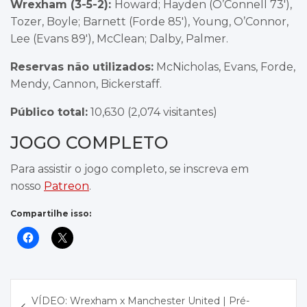
Wrexham (3-5-2):
Howard; Hayden (O’Connell 73′),
Tozer, Boyle; Barnett (Forde 85′), Young, O’Connor,
Lee (Evans 89′), McClean; Dalby, Palmer.
Reservas não utilizados:
McNicholas, Evans, Forde,
Mendy, Cannon, Bickerstaff.
Público total:
10,630 (2,074 visitantes)
JOGO COMPLETO
Para assistir o jogo completo, se inscreva em
nosso
Patreon
.
Compartilhe isso:
Navegação
VÍDEO: Wrexham x Manchester United | Pré-