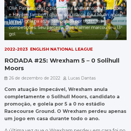
Ollie Palmer abriu o placar, Paul Mullin marcou três gols
e Hayden também deixou sua marca. Paul Mullin agora
tem 23 gols na atual temporada por todas as
competições. Seu parceiro, Ollie Palmer marcou seu 13º
gol.
2022-2023
ENGLISH NATIONAL LEAGUE
RODADA #25: Wrexham 5 – 0 Solihull
Moors
26 de dezembro de 2022
Lucas Dantas
Com atuação impecável, Wrexham anula
completamente o Solihull Moors, candidato a
promoção, e goleia por 5 a 0 no estádio
Racecourse Ground. O Wrexham perdeu apenas
um jogo em casa durante todo o ano.
A última vez que o Wrexham perdeu em casa foi no