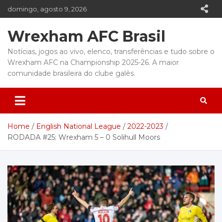
Skip
domingo, agosto 9, 2026
to
content
Wrexham AFC Brasil
Notícias, jogos ao vivo, elenco, transferências e tudo sobre o
Wrexham AFC na Championship 2025-26. A maior
comunidade brasileira do clube galês.
Home
English National League
2022-2023
RODADA #25: Wrexham 5 – 0 Solihull Moors