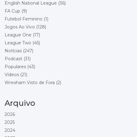
Local: Racecourse Ground
English National League
(36)
FA Cup
(9)
Championship - Round 23
26/12/2026 15:00
Futebol Feminino
(1)
Stoke City
Wrexham
Jogos Ao Vivo
(128)
Local: Bet365 Stadium
League One
(17)
League Two
(45)
Championship - Round 24
29/12/2026 18:00
Wrexham
Notícias
(247)
Blackburn Rovers
Podcast
(31)
Local: Racecourse Ground
Populares
(43)
Vídeos
(21)
Championship - Round 25
01/01/2027 15:00
Wrexham
Wrexham Visto de Fora
(2)
Bolton Wanderers
Local: Racecourse Ground
Arquivo
Championship - Round 26
16/01/2027 15:00
Preston North End
2026
Wrexham
2025
Local: Deepdale
2024