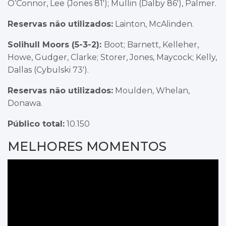
O’Connor, Lee (Jones 81′); Mullin (Dalby 86′), Palmer.
Reservas não utilizados:
Lainton, McAlinden.
Solihull Moors (5-3-2):
Boot; Barnett, Kelleher,
Howe, Gudger, Clarke; Storer, Jones, Maycock; Kelly,
Dallas (Cybulski 73′).
Reservas não utilizados:
Moulden, Whelan,
Donawa.
Público total:
10.150
MELHORES MOMENTOS