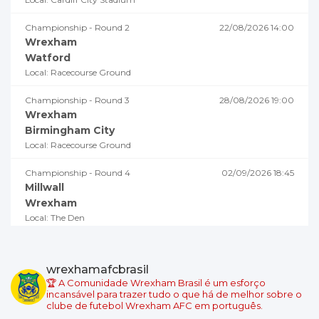
Championship - Round 2
22/08/2026 14:00
Wrexham
Watford
Local: Racecourse Ground
Championship - Round 3
28/08/2026 19:00
Wrexham
Birmingham City
Local: Racecourse Ground
Championship - Round 4
02/09/2026 18:45
Millwall
Wrexham
Local: The Den
Championship - Round 5
05/09/2026 19:00
Swansea City
wrexhamafcbrasil
Wrexham
🏆 A Comunidade Wrexham Brasil é um esforço
Local: Swansea.com Stadium
incansável para trazer tudo o que há de melhor sobre o
clube de futebol Wrexham AFC em português.
Championship - Round 6
08/09/2026 18:45