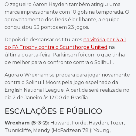
O zagueiro Aaron Hayden também atingiu uma
marca impressionante com 10 gols na temporada. O
aproveitamento dos Reds é brillhante, a equipe
conquistou 53 pontos em 23 jogos.
Depois de descansar os titulares
na vitória por 3 a 1
do FA Trophy contra o Scunthorpe United
na
última quarta-feira, Parkinson foi com o que tinha
de melhor para o confronto contra o Solihull.
Agora o Wrexham se prepara para jogar novamente
contra o Solihull Moors pela jogo espelhado da
English National League. A partida será realizada no
dia 2 de Janeiro às 12:00 de Brasília.
ESCALAÇÕES E PÚBLICO
Wrexham (5-3-2):
Howard; Forde, Hayden, Tozer,
Tunnicliffe, Mendy (McFadzean 78′); Young,