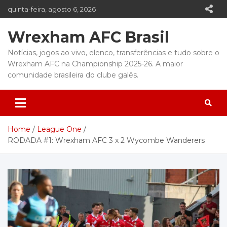
Skip
quinta-feira, agosto 6, 2026
to
content
Wrexham AFC Brasil
Notícias, jogos ao vivo, elenco, transferências e tudo sobre o
Wrexham AFC na Championship 2025-26. A maior
comunidade brasileira do clube galês.
Home
League One
RODADA #1: Wrexham AFC 3 x 2 Wycombe Wanderers