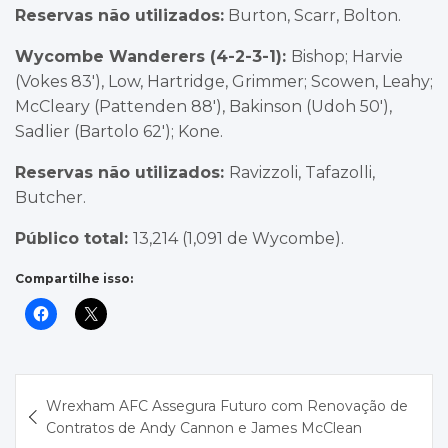
Reservas não utilizados:
Burton, Scarr, Bolton.
Wycombe Wanderers (4-2-3-1):
Bishop; Harvie
(Vokes 83′), Low, Hartridge, Grimmer; Scowen, Leahy;
McCleary (Pattenden 88′), Bakinson (Udoh 50′),
Sadlier (Bartolo 62′); Kone.
Reservas não utilizados:
Ravizzoli, Tafazolli,
Butcher.
Público total:
13,214 (1,091 de Wycombe).
Compartilhe isso:
Navegação
Wrexham AFC Assegura Futuro com Renovação de
de
Contratos de Andy Cannon e James McClean