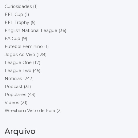
Curiosidades
(1)
Championship - Round 21
11/12/2026 20:00
EFL Cup
(1)
Bolton Wanderers
Wrexham
EFL Trophy
(5)
Local: Toughsheet Community Stadium
English National League
(36)
FA Cup
(9)
Championship - Round 22
19/12/2026 15:00
Futebol Feminino
(1)
Wrexham
Queens Park Rangers
Jogos Ao Vivo
(128)
Local: Racecourse Ground
League One
(17)
League Two
(45)
Championship - Round 23
26/12/2026 15:00
Stoke City
Notícias
(247)
Wrexham
Podcast
(31)
Local: Bet365 Stadium
Populares
(43)
Vídeos
(21)
Championship - Round 24
29/12/2026 18:00
Wrexham
Wrexham Visto de Fora
(2)
Blackburn Rovers
Local: Racecourse Ground
Arquivo
Championship - Round 25
01/01/2027 15:00