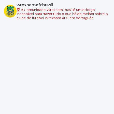
Millwall
wrexhamafcbrasil
Wrexham
🏆 A Comunidade Wrexham Brasil é um esforço
Local: The Den
incansável para trazer tudo o que há de melhor sobre o
clube de futebol Wrexham AFC em português.
Championship - Round 5
05/09/2026 19:00
Swansea City
Wrexham
Local: Swansea.com Stadium
Championship - Round 6
08/09/2026 18:45
Wrexham
Burnley
Local: Racecourse Ground
Championship - Round 7
11/09/2026 19:00
West Ham United
Wrexham
Local: London Stadium
Championship - Round 8
19/09/2026 14:00
Wrexham
Southampton