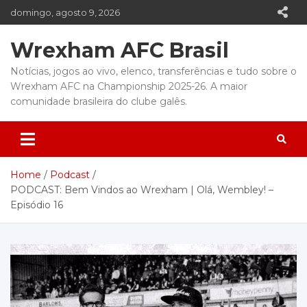
Skip
domingo, agosto 9, 2026
to
content
Wrexham AFC Brasil
Notícias, jogos ao vivo, elenco, transferências e tudo sobre o
Wrexham AFC na Championship 2025-26. A maior
comunidade brasileira do clube galês.
Home
Podcast
PODCAST: Bem Vindos ao Wrexham | Olá, Wembley! –
Episódio 16