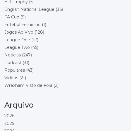
Queens Park Rangers
EFL Trophy
(5)
Local: Racecourse Ground
English National League
(36)
FA Cup
(9)
Championship - Round 23
26/12/2026 15:00
Futebol Feminino
(1)
Stoke City
Wrexham
Jogos Ao Vivo
(128)
Local: Bet365 Stadium
League One
(17)
League Two
(45)
Championship - Round 24
29/12/2026 18:00
Wrexham
Notícias
(247)
Blackburn Rovers
Podcast
(31)
Local: Racecourse Ground
Populares
(43)
Vídeos
(21)
Championship - Round 25
01/01/2027 15:00
Wrexham
Wrexham Visto de Fora
(2)
Bolton Wanderers
Local: Racecourse Ground
Arquivo
Championship - Round 26
16/01/2027 15:00
Preston North End
2026
Wrexham
2025
Local: Deepdale