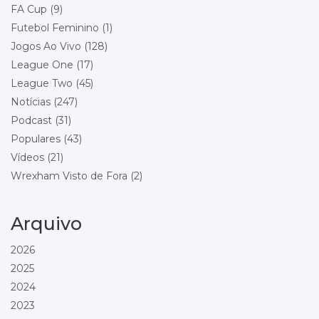
FA Cup
(9)
Championship - Round 22
19/12/2026 15:00
Futebol Feminino
(1)
Wrexham
Queens Park Rangers
Jogos Ao Vivo
(128)
Local: Racecourse Ground
League One
(17)
League Two
(45)
Championship - Round 23
26/12/2026 15:00
Stoke City
Notícias
(247)
Wrexham
Podcast
(31)
Local: Bet365 Stadium
Populares
(43)
Vídeos
(21)
Championship - Round 24
29/12/2026 18:00
Wrexham
Wrexham Visto de Fora
(2)
Blackburn Rovers
Local: Racecourse Ground
Arquivo
Championship - Round 25
01/01/2027 15:00
Wrexham
2026
Bolton Wanderers
2025
Local: Racecourse Ground
2024
Championship - Round 26
16/01/2027 15:00
2023
Preston North End