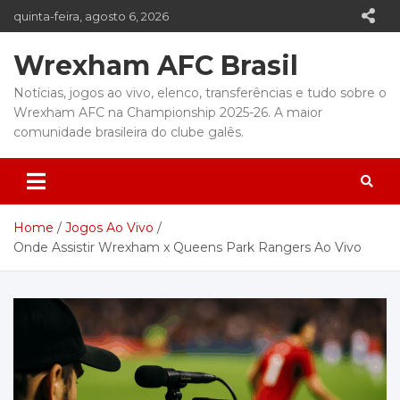
Skip
quinta-feira, agosto 6, 2026
to
content
Wrexham AFC Brasil
Notícias, jogos ao vivo, elenco, transferências e tudo sobre o
Wrexham AFC na Championship 2025-26. A maior
comunidade brasileira do clube galês.
Home
Jogos Ao Vivo
Onde Assistir Wrexham x Queens Park Rangers Ao Vivo