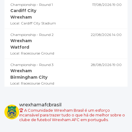
Championship - Round 1
17/08/2026 19:00
Cardiff City
Wrexham
Local: Cardiff City Stadium
Championship - Round 2
22/08/2026 14:00
Wrexham
Watford
Local: Racecourse Ground
Championship - Round 3
28/08/2026 19:00
Wrexham
Birmingham City
Local: Racecourse Ground
Championship - Round 4
02/09/2026 18:45
Millwall
wrexhamafcbrasil
Wrexham
🏆 A Comunidade Wrexham Brasil é um esforço
Local: The Den
incansável para trazer tudo o que há de melhor sobre o
clube de futebol Wrexham AFC em português.
Championship - Round 5
05/09/2026 19:00
Swansea City