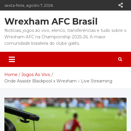
Skip
sexta-feira, agosto 7, 2026
to
content
Wrexham AFC Brasil
Notícias, jogos ao vivo, elenco, transferências e tudo sobre o
Wrexham AFC na Championship 2025-26. A maior
comunidade brasileira do clube galês.
Home
Jogos Ao Vivo
Onde Assistir Blackpool x Wrexham – Live Streaming