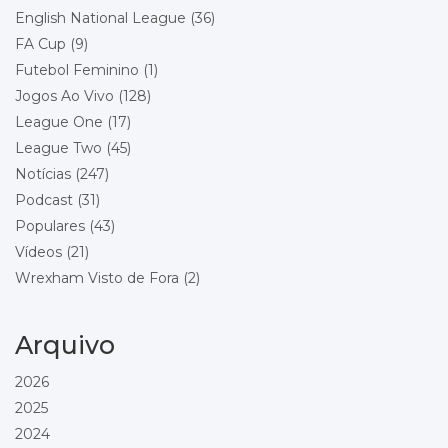
Local: Racecourse Ground
English National League
(36)
FA Cup
(9)
Championship - Round 23
26/12/2026 15:00
Futebol Feminino
(1)
Stoke City
Wrexham
Jogos Ao Vivo
(128)
Local: Bet365 Stadium
League One
(17)
League Two
(45)
Championship - Round 24
29/12/2026 18:00
Wrexham
Notícias
(247)
Blackburn Rovers
Podcast
(31)
Local: Racecourse Ground
Populares
(43)
Vídeos
(21)
Championship - Round 25
01/01/2027 15:00
Wrexham
Wrexham Visto de Fora
(2)
Bolton Wanderers
Local: Racecourse Ground
Arquivo
Championship - Round 26
16/01/2027 15:00
Preston North End
2026
Wrexham
2025
Local: Deepdale
2024