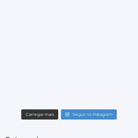
Lincoln City
Wrexham
Local: LNER stadium
Championship - Round 17
24/11/2026 19:45
Bristol City
Wrexham
Local: Ashton Gate Stadium
Championship - Round 18
28/11/2026 15:00
Wrexham
Portsmouth
Local: Racecourse Ground
Championship - Round 19
05/12/2026 15:00
Norwich City
Wrexham
Local: Carrow Road
Carregar mais
Seguir no Instagram
Championship - Round 20
08/12/2026 19:45
Wrexham
Charlton Athletic