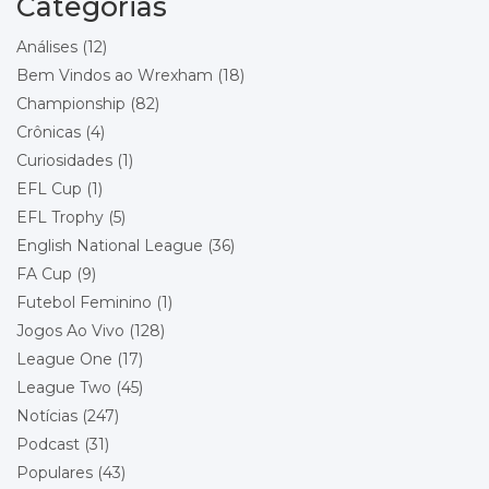
Categorias
Local: Racecourse Ground
Análises
(12)
Championship - Round 21
11/12/2026 20:00
Bem Vindos ao Wrexham
(18)
Bolton Wanderers
Championship
(82)
Wrexham
Local: Toughsheet Community Stadium
Crônicas
(4)
Curiosidades
(1)
Championship - Round 22
19/12/2026 15:00
EFL Cup
(1)
Wrexham
Queens Park Rangers
EFL Trophy
(5)
Local: Racecourse Ground
English National League
(36)
FA Cup
(9)
Championship - Round 23
26/12/2026 15:00
Futebol Feminino
(1)
Stoke City
Wrexham
Jogos Ao Vivo
(128)
Local: Bet365 Stadium
League One
(17)
League Two
(45)
Championship - Round 24
29/12/2026 18:00
Wrexham
Notícias
(247)
Blackburn Rovers
Podcast
(31)
Local: Racecourse Ground
Populares
(43)