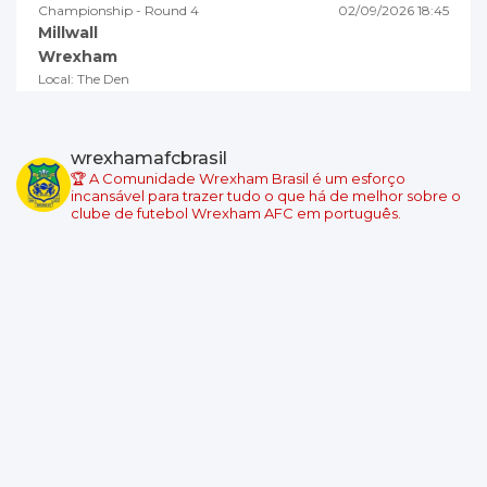
Championship - Round 4
02/09/2026 18:45
Millwall
Wrexham
Local: The Den
Championship - Round 5
05/09/2026 19:00
Swansea City
wrexhamafcbrasil
Wrexham
🏆 A Comunidade Wrexham Brasil é um esforço
Local: Swansea.com Stadium
incansável para trazer tudo o que há de melhor sobre o
clube de futebol Wrexham AFC em português.
Championship - Round 6
08/09/2026 18:45
Wrexham
Burnley
Local: Racecourse Ground
Championship - Round 7
11/09/2026 19:00
West Ham United
Wrexham
Local: London Stadium
Championship - Round 8
19/09/2026 14:00
Wrexham