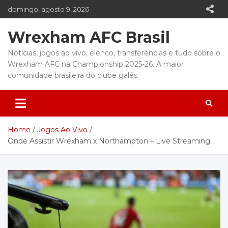
Skip
domingo, agosto 9, 2026
to
content
Wrexham AFC Brasil
Notícias, jogos ao vivo, elenco, transferências e tudo sobre o
Wrexham AFC na Championship 2025-26. A maior
comunidade brasileira do clube galês.
Home
Jogos Ao Vivo
Onde Assistir Wrexham x Northampton – Live Streaming