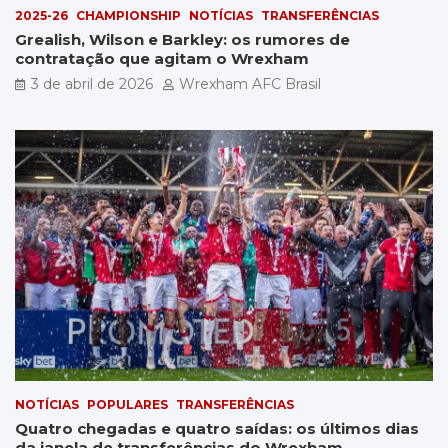
2025-26
CHAMPIONSHIP
NOTÍCIAS
TRANSFERÊNCIAS
Grealish, Wilson e Barkley: os rumores de
contratação que agitam o Wrexham
3 de abril de 2026
Wrexham AFC Brasil
NOTÍCIAS
POPULARES
TRANSFERÊNCIAS
Quatro chegadas e quatro saídas: os últimos dias
da janela de transferências do Wrexham