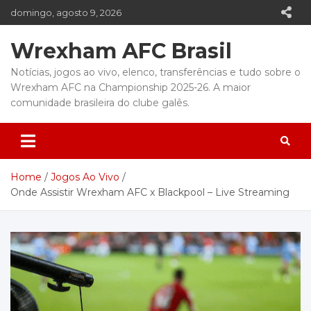
Skip
domingo, agosto 9, 2026
to
content
Wrexham AFC Brasil
Notícias, jogos ao vivo, elenco, transferências e tudo sobre o
Wrexham AFC na Championship 2025-26. A maior
comunidade brasileira do clube galês.
Home
Jogos Ao Vivo
Onde Assistir Wrexham AFC x Blackpool – Live Streaming