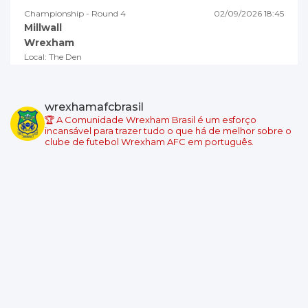
Championship - Round 4
02/09/2026 18:45
Millwall
Wrexham
Local: The Den
Championship - Round 5
05/09/2026 19:00
Swansea City
wrexhamafcbrasil
Wrexham
🏆 A Comunidade Wrexham Brasil é um esforço
Local: Swansea.com Stadium
incansável para trazer tudo o que há de melhor sobre o
clube de futebol Wrexham AFC em português.
Championship - Round 6
08/09/2026 18:45
Wrexham
Burnley
Local: Racecourse Ground
Championship - Round 7
11/09/2026 19:00
West Ham United
Wrexham
Local: London Stadium
Championship - Round 8
19/09/2026 14:00