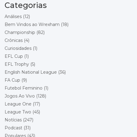
Charlton Athletic
Categorias
Local: Racecourse Ground
Análises
(12)
Championship - Round 21
11/12/2026 20:00
Bem Vindos ao Wrexham
(18)
Bolton Wanderers
Championship
(82)
Wrexham
Local: Toughsheet Community Stadium
Crônicas
(4)
Curiosidades
(1)
Championship - Round 22
19/12/2026 15:00
EFL Cup
(1)
Wrexham
Queens Park Rangers
EFL Trophy
(5)
Local: Racecourse Ground
English National League
(36)
FA Cup
(9)
Championship - Round 23
26/12/2026 15:00
Futebol Feminino
(1)
Stoke City
Wrexham
Jogos Ao Vivo
(128)
Local: Bet365 Stadium
League One
(17)
League Two
(45)
Championship - Round 24
29/12/2026 18:00
Wrexham
Notícias
(247)
Blackburn Rovers
Podcast
(31)
Local: Racecourse Ground
Populares
(43)