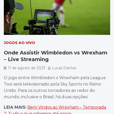
JOGOS AO VIVO
Onde Assistir Wimbledon vs Wrexham
– Live Streaming
11 de agosto de 2023
Lucas Dantas
O jogo entre Wimbledon x Wrexham pela League
Two será televisionado pela Sky Sports no Reino
Unido. Para os outros torcedores ao redor do
mundo, inclusive o Brasil, há duas opções:
LEIA MAIS:
Bem Vindos ao Wrexham – Temporada
2: Tudo o que sabemos até agora