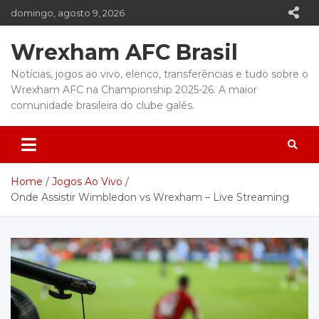
Skip
domingo, agosto 9, 2026
to
content
Wrexham AFC Brasil
Notícias, jogos ao vivo, elenco, transferências e tudo sobre o
Wrexham AFC na Championship 2025-26. A maior
comunidade brasileira do clube galês.
Home
Jogos Ao Vivo
Onde Assistir Wimbledon vs Wrexham – Live Streaming