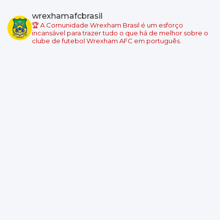
Swansea City
wrexhamafcbrasil
Wrexham
🏆 A Comunidade Wrexham Brasil é um esforço
Local: Swansea.com Stadium
incansável para trazer tudo o que há de melhor sobre o
clube de futebol Wrexham AFC em português.
Championship - Round 6
08/09/2026 18:45
Wrexham
Burnley
Local: Racecourse Ground
Championship - Round 7
11/09/2026 19:00
West Ham United
Wrexham
Local: London Stadium
Championship - Round 8
19/09/2026 14:00
Wrexham
Southampton
Local: Racecourse Ground
Championship - Round 9
10/10/2026 14:00
Derby County