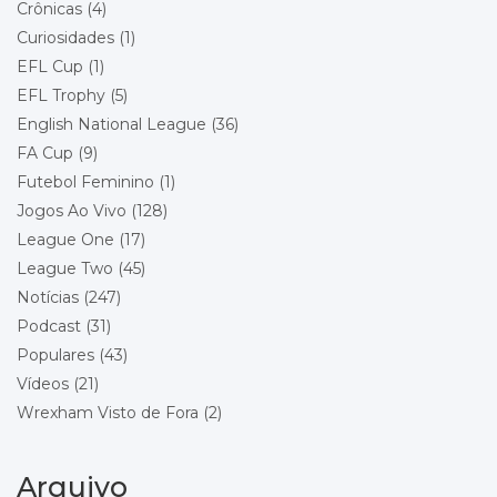
Local: Toughsheet Community Stadium
Crônicas
(4)
Curiosidades
(1)
Championship - Round 22
19/12/2026 15:00
EFL Cup
(1)
Wrexham
Queens Park Rangers
EFL Trophy
(5)
Local: Racecourse Ground
English National League
(36)
FA Cup
(9)
Championship - Round 23
26/12/2026 15:00
Futebol Feminino
(1)
Stoke City
Wrexham
Jogos Ao Vivo
(128)
Local: Bet365 Stadium
League One
(17)
League Two
(45)
Championship - Round 24
29/12/2026 18:00
Wrexham
Notícias
(247)
Blackburn Rovers
Podcast
(31)
Local: Racecourse Ground
Populares
(43)
Vídeos
(21)
Championship - Round 25
01/01/2027 15:00
Wrexham
Wrexham Visto de Fora
(2)
Bolton Wanderers
Local: Racecourse Ground
Arquivo