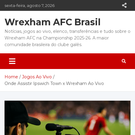
Skip
sexta-feira, agosto 7, 2026
to
content
Wrexham AFC Brasil
Notícias, jogos ao vivo, elenco, transferências e tudo sobre o
Wrexham AFC na Championship 2025-26. A maior
comunidade brasileira do clube galês.
Home
Jogos Ao Vivo
Onde Assistir Ipswich Town x Wrexham Ao Vivo