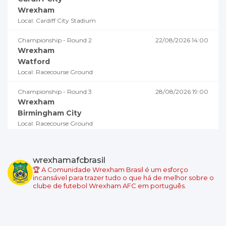
Wrexham
Local: Cardiff City Stadium
Championship - Round 2
22/08/2026 14:00
Wrexham
Watford
Local: Racecourse Ground
Championship - Round 3
28/08/2026 19:00
Wrexham
Birmingham City
Local: Racecourse Ground
Championship - Round 4
02/09/2026 18:45
Millwall
wrexhamafcbrasil
Wrexham
🏆 A Comunidade Wrexham Brasil é um esforço
Local: The Den
incansável para trazer tudo o que há de melhor sobre o
clube de futebol Wrexham AFC em português.
Championship - Round 5
05/09/2026 19:00
Swansea City
Wrexham