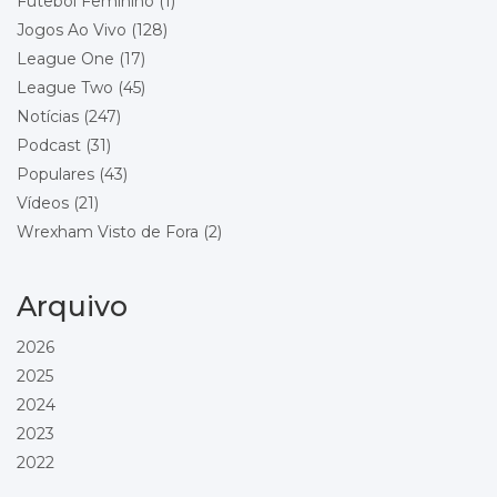
Futebol Feminino
(1)
Wrexham
Queens Park Rangers
Jogos Ao Vivo
(128)
Local: Racecourse Ground
League One
(17)
League Two
(45)
Championship - Round 23
26/12/2026 15:00
Stoke City
Notícias
(247)
Wrexham
Podcast
(31)
Local: Bet365 Stadium
Populares
(43)
Vídeos
(21)
Championship - Round 24
29/12/2026 18:00
Wrexham
Wrexham Visto de Fora
(2)
Blackburn Rovers
Local: Racecourse Ground
Arquivo
Championship - Round 25
01/01/2027 15:00
Wrexham
2026
Bolton Wanderers
2025
Local: Racecourse Ground
2024
Championship - Round 26
16/01/2027 15:00
2023
Preston North End
2022
Wrexham