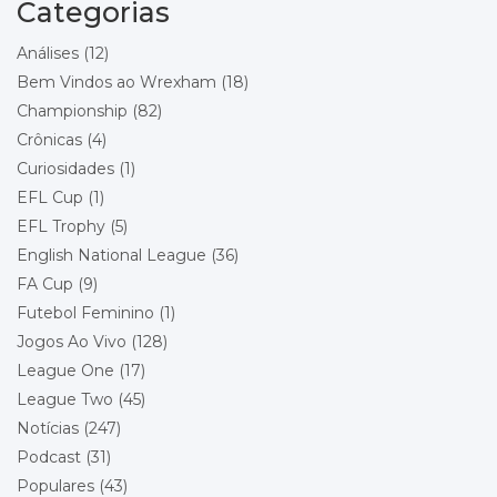
Categorias
Local: Racecourse Ground
Análises
(12)
Championship - Round 21
11/12/2026 20:00
Bem Vindos ao Wrexham
(18)
Bolton Wanderers
Championship
(82)
Wrexham
Local: Toughsheet Community Stadium
Crônicas
(4)
Curiosidades
(1)
Championship - Round 22
19/12/2026 15:00
EFL Cup
(1)
Wrexham
Queens Park Rangers
EFL Trophy
(5)
Local: Racecourse Ground
English National League
(36)
FA Cup
(9)
Championship - Round 23
26/12/2026 15:00
Futebol Feminino
(1)
Stoke City
Wrexham
Jogos Ao Vivo
(128)
Local: Bet365 Stadium
League One
(17)
League Two
(45)
Championship - Round 24
29/12/2026 18:00
Wrexham
Notícias
(247)
Blackburn Rovers
Podcast
(31)
Local: Racecourse Ground
Populares
(43)