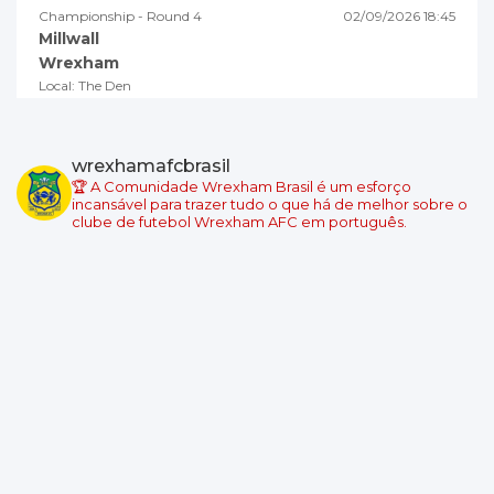
Championship - Round 4
02/09/2026 18:45
Millwall
Wrexham
Local: The Den
Championship - Round 5
05/09/2026 19:00
Swansea City
wrexhamafcbrasil
Wrexham
🏆 A Comunidade Wrexham Brasil é um esforço
Local: Swansea.com Stadium
incansável para trazer tudo o que há de melhor sobre o
clube de futebol Wrexham AFC em português.
Championship - Round 6
08/09/2026 18:45
Wrexham
Burnley
Local: Racecourse Ground
Championship - Round 7
11/09/2026 19:00
West Ham United
Wrexham
Local: London Stadium
Championship - Round 8
19/09/2026 14:00
Wrexham