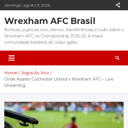
Skip
domingo, agosto 9, 2026
to
content
Wrexham AFC Brasil
Notícias, jogos ao vivo, elenco, transferências e tudo sobre o
Wrexham AFC na Championship 2025-26. A maior
comunidade brasileira do clube galês.
Home
Jogos Ao Vivo
Onde Assistir Colchester United x Wrexham AFC – Live
Streaming