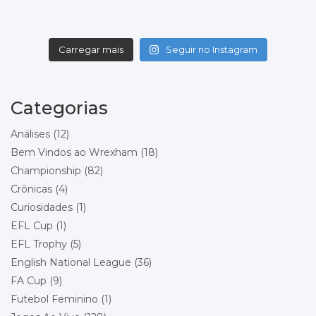
Norwich City
Wrexham
Local: Carrow Road
Carregar mais
Seguir no Instagram
Championship - Round 20
08/12/2026 19:45
Wrexham
Charlton Athletic
Categorias
Local: Racecourse Ground
Análises
(12)
Championship - Round 21
11/12/2026 20:00
Bem Vindos ao Wrexham
(18)
Bolton Wanderers
Championship
(82)
Wrexham
Local: Toughsheet Community Stadium
Crônicas
(4)
Curiosidades
(1)
Championship - Round 22
19/12/2026 15:00
EFL Cup
(1)
Wrexham
Queens Park Rangers
EFL Trophy
(5)
Local: Racecourse Ground
English National League
(36)
FA Cup
(9)
Championship - Round 23
26/12/2026 15:00
Futebol Feminino
(1)
Stoke City
Wrexham