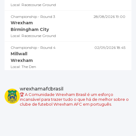
Local: Racecourse Ground
Championship - Round 3
28/08/2026 19:00
Wrexham
Birmingham City
Local: Racecourse Ground
Championship - Round 4
02/09/2026 18:45
Millwall
Wrexham
Local: The Den
Championship - Round 5
05/09/2026 19:00
Swansea City
wrexhamafcbrasil
Wrexham
🏆 A Comunidade Wrexham Brasil é um esforço
Local: Swansea.com Stadium
incansável para trazer tudo o que há de melhor sobre o
clube de futebol Wrexham AFC em português.
Championship - Round 6
08/09/2026 18:45
Wrexham
Burnley
Local: Racecourse Ground