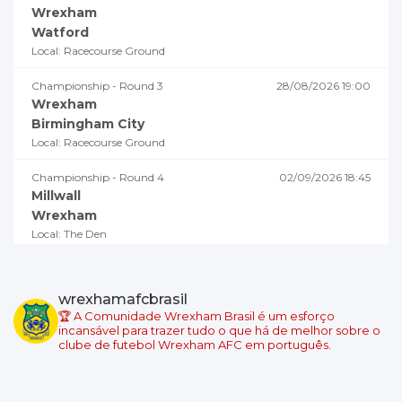
Wrexham
Watford
Local: Racecourse Ground
Championship - Round 3
28/08/2026 19:00
Wrexham
Birmingham City
Local: Racecourse Ground
Championship - Round 4
02/09/2026 18:45
Millwall
Wrexham
Local: The Den
Championship - Round 5
05/09/2026 19:00
Swansea City
wrexhamafcbrasil
Wrexham
🏆 A Comunidade Wrexham Brasil é um esforço
Local: Swansea.com Stadium
incansável para trazer tudo o que há de melhor sobre o
clube de futebol Wrexham AFC em português.
Championship - Round 6
08/09/2026 18:45
Wrexham
Burnley