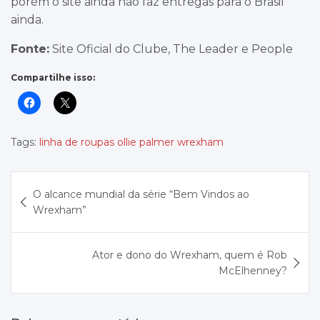
porém o site ainda não faz entregas para o Brasil
ainda.
Fonte:
Site Oficial do Clube, The Leader e People
Compartilhe isso:
Tags:
linha de roupas ollie palmer wrexham
Navegação
O alcance mundial da série “Bem Vindos ao
de
Wrexham”
Post
Ator e dono do Wrexham, quem é Rob
McElhenney?