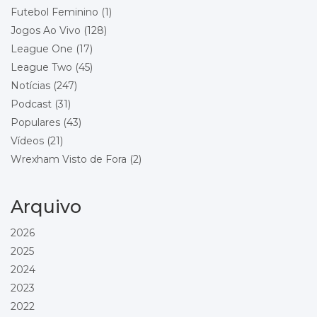
Futebol Feminino
(1)
Stoke City
Wrexham
Jogos Ao Vivo
(128)
Local: Bet365 Stadium
League One
(17)
League Two
(45)
Championship - Round 24
29/12/2026 18:00
Wrexham
Notícias
(247)
Blackburn Rovers
Podcast
(31)
Local: Racecourse Ground
Populares
(43)
Vídeos
(21)
Championship - Round 25
01/01/2027 15:00
Wrexham
Wrexham Visto de Fora
(2)
Bolton Wanderers
Local: Racecourse Ground
Arquivo
Championship - Round 26
16/01/2027 15:00
Preston North End
2026
Wrexham
2025
Local: Deepdale
2024
Championship - Round 27
23/01/2027 15:00
2023
Wrexham
2022
Sheffield United