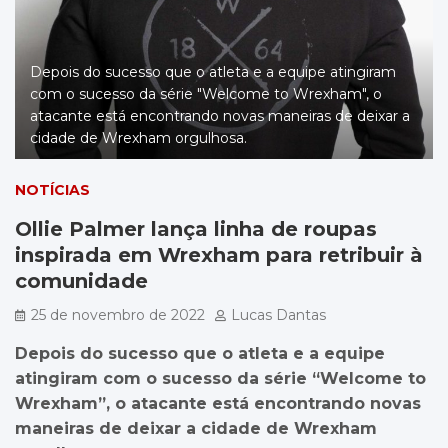
Depois do sucesso que o atleta e a equipe atingiram
com o sucesso da série "Welcome to Wrexham", o
atacante está encontrando novas maneiras de deixar a
cidade de Wrexham orgulhosa.
NOTÍCIAS
Ollie Palmer lança linha de roupas
inspirada em Wrexham para retribuir à
comunidade
25 de novembro de 2022
Lucas Dantas
Depois do sucesso que o atleta e a equipe
atingiram com o sucesso da série “Welcome to
Wrexham”, o atacante está encontrando novas
maneiras de deixar a cidade de Wrexham