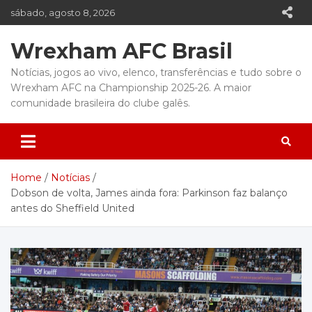
Skip
sábado, agosto 8, 2026
to
content
Wrexham AFC Brasil
Notícias, jogos ao vivo, elenco, transferências e tudo sobre o
Wrexham AFC na Championship 2025-26. A maior
comunidade brasileira do clube galês.
Home
Notícias
Dobson de volta, James ainda fora: Parkinson faz balanço
antes do Sheffield United