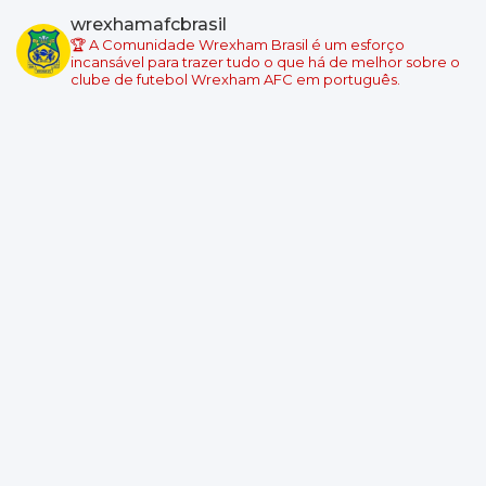
Swansea City
wrexhamafcbrasil
Wrexham
🏆 A Comunidade Wrexham Brasil é um esforço
Local: Swansea.com Stadium
incansável para trazer tudo o que há de melhor sobre o
clube de futebol Wrexham AFC em português.
Championship - Round 6
08/09/2026 18:45
Wrexham
Burnley
Local: Racecourse Ground
Championship - Round 7
11/09/2026 19:00
West Ham United
Wrexham
Local: London Stadium
Championship - Round 8
19/09/2026 14:00
Wrexham
Southampton
Local: Racecourse Ground
Championship - Round 9
10/10/2026 14:00
Derby County
Wrexham