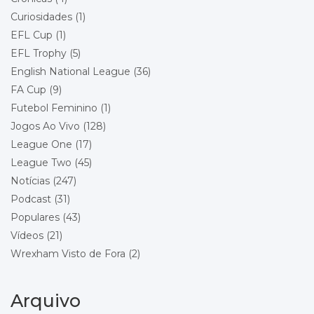
Curiosidades
(1)
Championship - Round 22
19/12/2026 15:00
EFL Cup
(1)
Wrexham
Queens Park Rangers
EFL Trophy
(5)
Local: Racecourse Ground
English National League
(36)
FA Cup
(9)
Championship - Round 23
26/12/2026 15:00
Futebol Feminino
(1)
Stoke City
Wrexham
Jogos Ao Vivo
(128)
Local: Bet365 Stadium
League One
(17)
League Two
(45)
Championship - Round 24
29/12/2026 18:00
Wrexham
Notícias
(247)
Blackburn Rovers
Podcast
(31)
Local: Racecourse Ground
Populares
(43)
Vídeos
(21)
Championship - Round 25
01/01/2027 15:00
Wrexham
Wrexham Visto de Fora
(2)
Bolton Wanderers
Local: Racecourse Ground
Arquivo
Championship - Round 26
16/01/2027 15:00