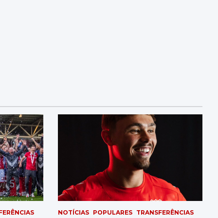
Portsmouth
Local: Racecourse Ground
Championship - Round 19
05/12/2026 15:00
Norwich City
Wrexham
Local: Carrow Road
Championship - Round 20
08/12/2026 19:45
Wrexham
Charlton Athletic
Local: Racecourse Ground
Championship - Round 21
11/12/2026 20:00
Bolton Wanderers
Wrexham
Local: Toughsheet Community Stadium
Championship - Round 22
19/12/2026 15:00
Wrexham
Queens Park Rangers
Local: Racecourse Ground
FERÊNCIAS
NOTÍCIAS
POPULARES
TRANSFERÊNCIAS