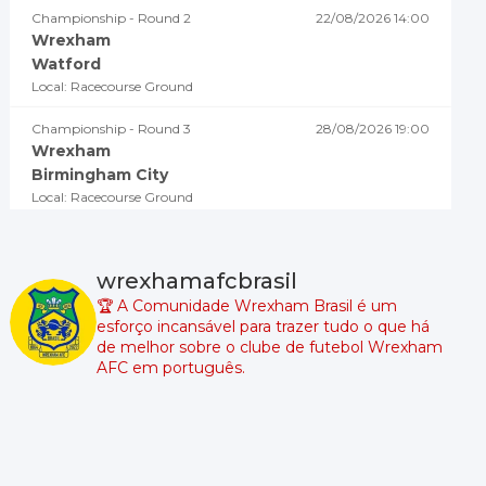
Championship - Round 2
22/08/2026 14:00
Wrexham
Watford
Local: Racecourse Ground
Championship - Round 3
28/08/2026 19:00
Wrexham
Birmingham City
Local: Racecourse Ground
Championship - Round 4
02/09/2026 18:45
Millwall
wrexhamafcbrasil
Wrexham
🏆 A Comunidade Wrexham Brasil é um
Local: The Den
esforço incansável para trazer tudo o que há
de melhor sobre o clube de futebol Wrexham
Championship - Round 5
05/09/2026 19:00
AFC em português.
Swansea City
Wrexham
Local: Swansea.com Stadium
Championship - Round 6
08/09/2026 18:45
Wrexham