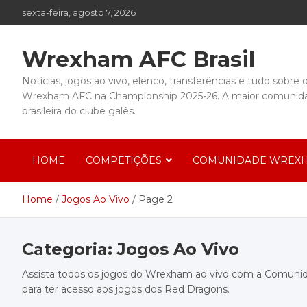
Skip
sexta-feira, agosto 7, 2026
to
content
Wrexham AFC Brasil
Notícias, jogos ao vivo, elenco, transferências e tudo sobre 
Wrexham AFC na Championship 2025-26. A maior comunid
brasileira do clube galês.
HOME
COMPETIÇÕES
COMUNIDADE WREXH
Home
Jogos Ao Vivo
Page 2
Categoria:
Jogos Ao Vivo
Assista todos os jogos do Wrexham ao vivo com a Comuni
para ter acesso aos jogos dos Red Dragons.