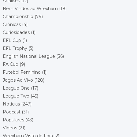
Análises
(12)
Bem Vindos ao Wrexham
(18)
Championship - Round 11
17/10/2026 14:00
Championship
(79)
Wrexham
Crônicas
(4)
Preston North End
Local: Racecourse Ground
Curiosidades
(1)
EFL Cup
(1)
Championship - Round 12
24/10/2026 14:00
EFL Trophy
(5)
Blackburn Rovers
Wrexham
English National League
(36)
Local: Ewood Park
FA Cup
(9)
Futebol Feminino
(1)
Championship - Round 13
30/10/2026 20:00
Jogos Ao Vivo
(128)
Sheffield United
Wrexham
League One
(17)
Local: Bramall Lane
League Two
(45)
Notícias
(247)
Championship - Round 14
04/11/2026 19:45
Wrexham
Podcast
(31)
Middlesbrough
Populares
(43)
Local: Racecourse Ground
Vídeos
(21)
Wrexham Visto de Fora
(2)
Championship - Round 15
07/11/2026 12:30