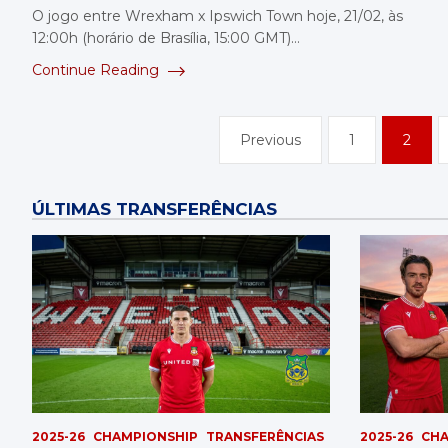
O jogo entre Wrexham x Ipswich Town hoje, 21/02, às
12:00h (horário de Brasília, 15:00 GMT)…
Continue Reading
Paginação
Previous
1
2
de
posts
ÚLTIMAS TRANSFERÊNCIAS
2025-26
CHAMPIONSHIP
TRANSFERÊNCIAS
2025-26
CHA