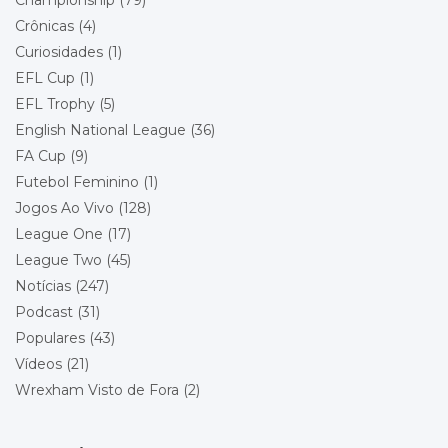
Championship
(79)
Charlton Athletic
Local: Racecourse Ground
Crônicas
(4)
Curiosidades
(1)
Championship - Round 21
11/12/2026 20:00
EFL Cup
(1)
Bolton Wanderers
Wrexham
EFL Trophy
(5)
Local: Toughsheet Community Stadium
English National League
(36)
FA Cup
(9)
Championship - Round 22
19/12/2026 15:00
Futebol Feminino
(1)
Wrexham
Queens Park Rangers
Jogos Ao Vivo
(128)
Local: Racecourse Ground
League One
(17)
League Two
(45)
Championship - Round 23
26/12/2026 15:00
Stoke City
Notícias
(247)
Wrexham
Podcast
(31)
Local: Bet365 Stadium
Populares
(43)
Vídeos
(21)
Championship - Round 24
29/12/2026 18:00
Wrexham
Wrexham Visto de Fora
(2)
Blackburn Rovers
Local: Racecourse Ground