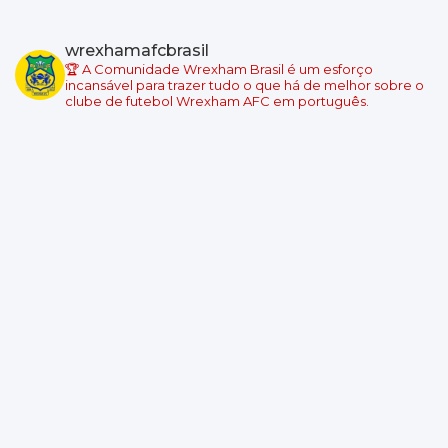
Championship - Round 4
02/09/2026 18:45
Millwall
wrexhamafcbrasil
Wrexham
🏆 A Comunidade Wrexham Brasil é um esforço
Local: The Den
incansável para trazer tudo o que há de melhor sobre o
clube de futebol Wrexham AFC em português.
Championship - Round 5
05/09/2026 19:00
Swansea City
Wrexham
Local: Swansea.com Stadium
Championship - Round 6
08/09/2026 18:45
Wrexham
Burnley
Local: Racecourse Ground
Championship - Round 7
11/09/2026 19:00
West Ham United
Wrexham
Local: London Stadium
Championship - Round 8
19/09/2026 14:00
Wrexham