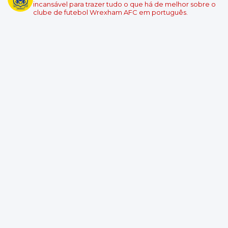
Local: Swansea.com Stadium
incansável para trazer tudo o que há de melhor sobre o
clube de futebol Wrexham AFC em português.
Championship - Round 6
08/09/2026 18:45
Wrexham
Burnley
Local: Racecourse Ground
Championship - Round 7
11/09/2026 19:00
West Ham United
Wrexham
Local: London Stadium
Championship - Round 8
19/09/2026 14:00
Wrexham
Southampton
Local: Racecourse Ground
Championship - Round 9
10/10/2026 14:00
Derby County
Wrexham
Local: Pride Park