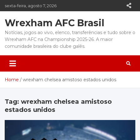
Skip
sexta-feira, agosto 7, 2026
to
content
Wrexham AFC Brasil
Notícias, jogos ao vivo, elenco, transferências e tudo sobre o
Wrexham AFC na Championship 2025-26. A maior
comunidade brasileira do clube galês.
Home
wrexham chelsea amistoso estados unidos
Tag:
wrexham chelsea amistoso
estados unidos