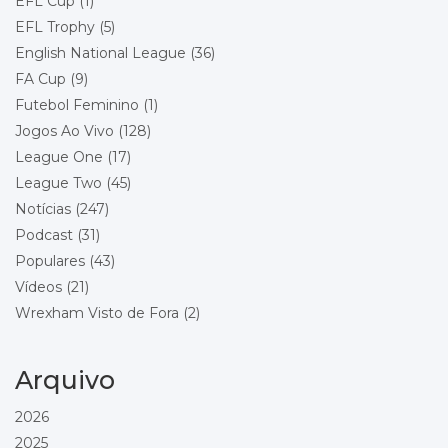
EFL Cup
(1)
Wrexham
Queens Park Rangers
EFL Trophy
(5)
Local: Racecourse Ground
English National League
(36)
FA Cup
(9)
Championship - Round 23
26/12/2026 15:00
Futebol Feminino
(1)
Stoke City
Wrexham
Jogos Ao Vivo
(128)
Local: Bet365 Stadium
League One
(17)
League Two
(45)
Championship - Round 24
29/12/2026 18:00
Wrexham
Notícias
(247)
Blackburn Rovers
Podcast
(31)
Local: Racecourse Ground
Populares
(43)
Vídeos
(21)
Championship - Round 25
01/01/2027 15:00
Wrexham
Wrexham Visto de Fora
(2)
Bolton Wanderers
Local: Racecourse Ground
Arquivo
Championship - Round 26
16/01/2027 15:00
Preston North End
2026
Wrexham
2025